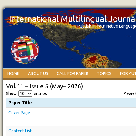
International Multilingual Journ
Publish in Your Native Languag
HOME
ABOUT US
CALL FOR PAPER
TOPICS
FOR AU
Vol.11 – Issue 5 (May– 2026)
Show
entries
Searc
Paper Title
Cover Page
Content List